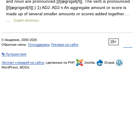
and noun are pronounced [[t]æ̱grɪgət[/t]]. The verb is pronounced
[[t]æ̱grɪgeɪt[/t]].) 1) ADJ: ADJ n An aggregate amount or score is
made up of several smaller amounts or scores added together.…
…
English dictionary
© Академик, 2000-2026
18+
Обратная связь:
Техподдержка
,
Реклама на сайте
👣 Путешествия
Экспорт словарей на сайты
, сделанные на PHP,
Joomla,
Drupal,
WordPress, MODx.