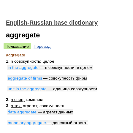
English-Russian base dictionary
aggregate
Толкование
Перевод
aggregate
1.
n
совокупность; целое
in the aggregate
— в совокупности, в целом
aggregate of firms
— совокупность фирм
unit in the aggregate
— единица совокупности
2.
n спец.
комплект
3.
n тех.
агрегат; совокупность
data aggregate
— агрегат данных
monetary aggregate
— денежный агрегат