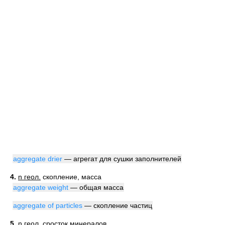
aggregate drier
— агрегат для сушки заполнителей
4.
n геол.
скопление, масса
aggregate weight
— общая масса
aggregate of particles
— скопление частиц
5.
n геол.
сросток минералов