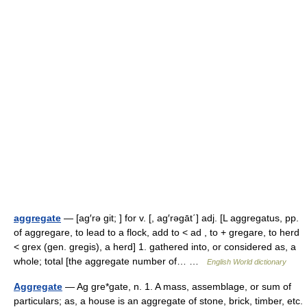
aggregate
— [ag′rə git; ] for v. [, ag′rəgāt΄] adj. [L aggregatus, pp.
of aggregare, to lead to a flock, add to < ad , to + gregare, to herd
< grex (gen. gregis), a herd] 1. gathered into, or considered as, a
whole; total [the aggregate number of… …
English World dictionary
Aggregate
— Ag gre*gate, n. 1. A mass, assemblage, or sum of
particulars; as, a house is an aggregate of stone, brick, timber, etc.