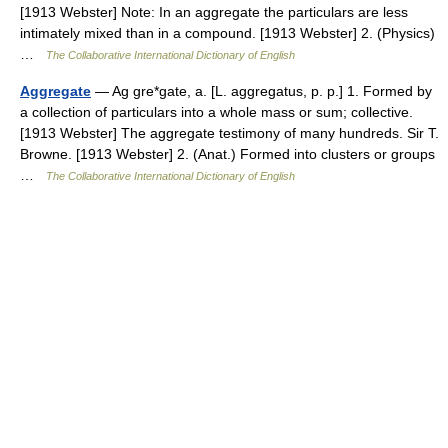
[1913 Webster] Note: In an aggregate the particulars are less
intimately mixed than in a compound. [1913 Webster] 2. (Physics)
…
The Collaborative International Dictionary of English
Aggregate
— Ag gre*gate, a. [L. aggregatus, p. p.] 1. Formed by
a collection of particulars into a whole mass or sum; collective.
[1913 Webster] The aggregate testimony of many hundreds. Sir T.
Browne. [1913 Webster] 2. (Anat.) Formed into clusters or groups
…
The Collaborative International Dictionary of English