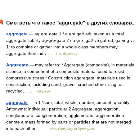
Смотреть что такое "aggregate" в других словарях:
aggregate
— ag·gre·gate 1 / a grə gət/ adj: taken as a total
aggregate liability ag·gre·gate 2 / a grə ˌgāt/ vb gat·ed, gat·ing vt
1: to combine or gather into a whole class members may
aggregate their indiv …
Law dictionary
Aggregate
— may refer to: * Aggregate (composite), in materials
science, a component of a composite material used to resist
compressive stress * Construction aggregate, materials used in
construction, including sand, gravel, crushed stone, slag, or
recycled… …
Wikipedia
aggregate
— n 1 *sum, total, whole, number, amount, quantity
Antonyms: individual: particular 2 Aggregate, aggregation,
conglomerate, conglomeration, agglomerate, agglomeration
denote a mass formed by parts or particles that are not merged
into each other.… …
New Dictionary of Synonyms