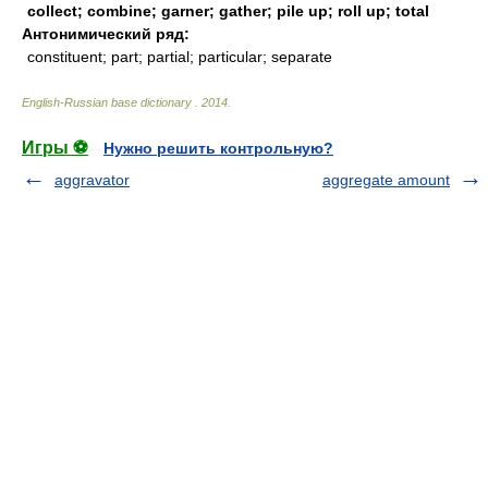
collect; combine; garner; gather; pile up; roll up; total
Антонимический ряд:
constituent; part; partial; particular; separate
English-Russian base dictionary
.
2014
.
Игры ⚽
Нужно решить контрольную?
aggravator
aggregate amount