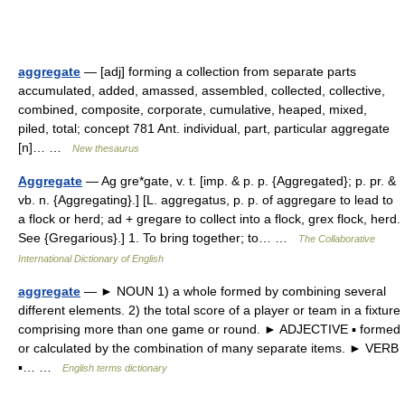
aggregate
— [adj] forming a collection from separate parts
accumulated, added, amassed, assembled, collected, collective,
combined, composite, corporate, cumulative, heaped, mixed,
piled, total; concept 781 Ant. individual, part, particular aggregate
[n]… …
New thesaurus
Aggregate
— Ag gre*gate, v. t. [imp. & p. p. {Aggregated}; p. pr. &
vb. n. {Aggregating}.] [L. aggregatus, p. p. of aggregare to lead to
a flock or herd; ad + gregare to collect into a flock, grex flock, herd.
See {Gregarious}.] 1. To bring together; to… …
The Collaborative
International Dictionary of English
aggregate
— ► NOUN 1) a whole formed by combining several
different elements. 2) the total score of a player or team in a fixture
comprising more than one game or round. ► ADJECTIVE ▪ formed
or calculated by the combination of many separate items. ► VERB
▪… …
English terms dictionary